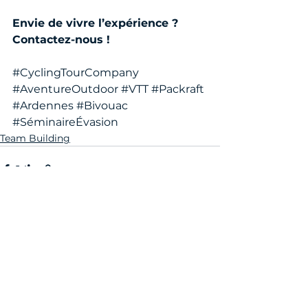
Envie de vivre l’expérience ? 
Contactez-nous !
#CyclingTourCompany
#AventureOutdoor
#VTT
#Packraft
#Ardennes
#Bivouac
#SéminaireÉvasion
Team Building
Voir tout
Posts récents