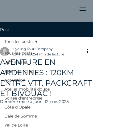
Post
Tous les posts
Cycling Tour Company
Tous les posts
25 mars 2025
1 min de lecture
AVENTURE EN
Séminaires
ARDENNES : 120KM
Team Building
Activation
ENTRE VTT, PACKCRAFT
Atelier mobilité douce
ET BIVOUAC !
Soirée d'entreprise
Dernière mise à jour :
12 nov. 2025
Côte d'Opale
Baie de Somme
Val de Loire