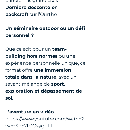
panoramas grandioses
Dernière descente en 
packcraft
 sur l’Ourthe
Un séminaire outdoor ou un défi 
personnel ?
Que ce soit pour un 
team-
building hors normes
 ou une 
expérience personnelle unique, ce 
format offre 
une immersion 
totale dans la nature
, avec un 
savant mélange de 
sport, 
exploration et dépassement de 
soi
.
L'aventure en vidéo
 : 
https://www.youtube.com/watch?
v=mSb57L0Osyg
  👈🏼