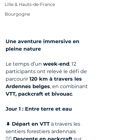
Lille & Hauts-de-France
Bourgogne
Une aventure immersive en 
pleine nature
Le temps d’un 
week-end
, 12 
participants ont relevé le défi de 
parcourir 
120 km à travers les 
Ardennes belges
, en combinant 
VTT, packcraft et bivouac
.
Jour 1 : Entre terre et eau
🌲 
Départ en VTT
 à travers les 
sentiers forestiers ardennais
🚣‍♂️ 
Descente en packcraft
 sur 