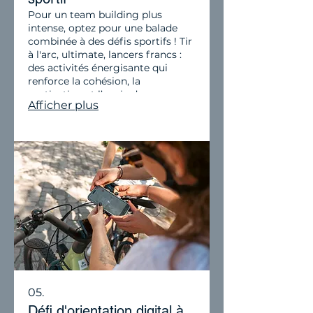
Pour un team building plus
intense, optez pour une balade
combinée à des défis sportifs ! Tir
à l'arc, ultimate, lancers francs :
des activités énergisante qui
renforce la cohésion, la
motivation et l’envie de se
Afficher plus
dépasser ensemble.
05.
Défi d'orientation digital à