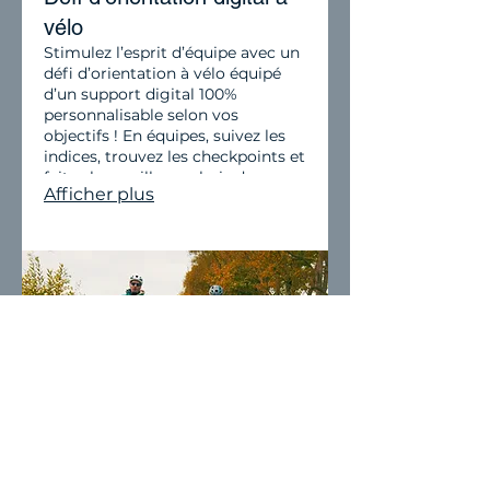
vélo
Stimulez l’esprit d’équipe avec un
défi d’orientation à vélo équipé
d’un support digital 100%
personnalisable selon vos
objectifs ! En équipes, suivez les
indices, trouvez les checkpoints et
faites les meilleurs choix de
Afficher plus
parcours. Un challenge fun,
stratégique et parfait pour
dynamiser votre team building.
06.