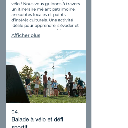
vélo ! Nous vous guidons à travers
un itinéraire mêlant patrimoine,
anecdotes locales et points
d’intérêt culturels. Une activité
idéale pour apprendre, s’évader et
partager un moment riche en
Afficher plus
échanges.
04.
Balade à vélo et défi
sportif