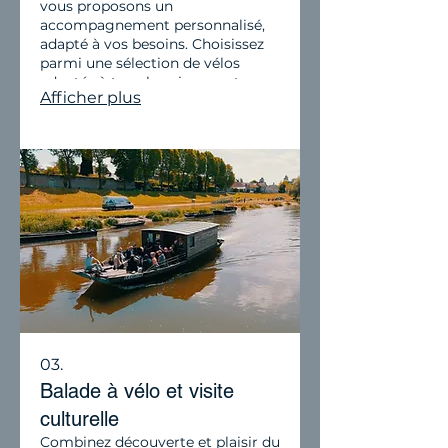
vous proposons un
accompagnement personnalisé,
adapté à vos besoins. Choisissez
parmi une sélection de vélos
adaptés à tous les niveaux et
Afficher plus
bénéficiez d’un encadrement et
d’une assistance complets tout au
long de votre balade.
03.
Balade à vélo et visite
culturelle
Combinez découverte et plaisir du