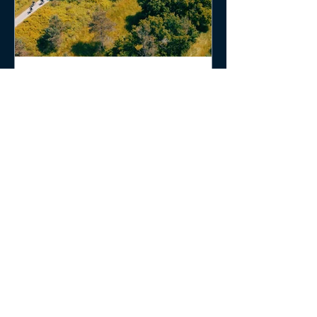
SÉMINAIRE VÉLO À
CHAMBORD : ENTRE
FORÊT ET PATRIMOINE !
23 participants, 16 km à vélo entre
forêt et château : une expérience
immersive et inspirante à
Chambord.