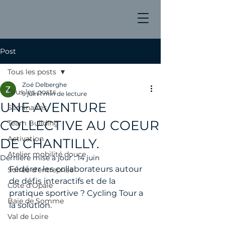
Post
Tous les posts
Zoé Delberghe
Tous les posts
9 juin
1 min de lecture
UNE AVENTURE
Séminaires
COLLECTIVE AU COEUR
Team Building
Activation
DE CHANTILLY.
Atelier mobilité douce
Dernière mise à jour :
14 juin
Fédérer les collaborateurs autour 
Soirée d'entreprise
de défis interactifs et de la 
Côte d'Opale
pratique sportive ? Cycling Tour a 
Baie de Somme
la solution.
Val de Loire