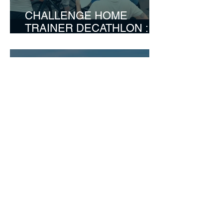
CHALLENGE HOME
TRAINER DECATHLON :
UN RELAIS COMPETITIF
ENTRE COLLEGUES.
SEMINAIRE WISSANT :
PRENEZ LE LARGE AVEC
VOTRE ENTREPRISE.